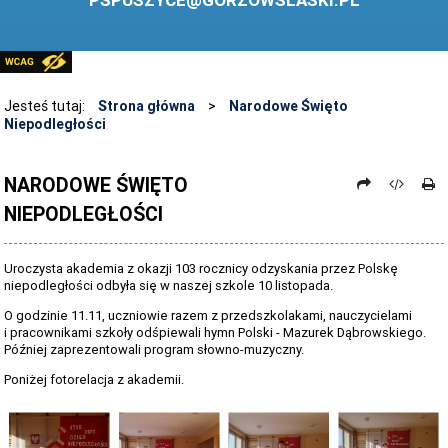
PSPUSZYCE@GORZOWSLASKI.PL
BIBLIOTEKA
STANDARDY OCHRONY MAŁOLETNICH
PRZECIWDZIAŁANIE PRZEMOCY RÓWIEŚNICZEJ
Jesteś tutaj:
Strona główna
>
Narodowe Święto
Niepodległości
ŚWIETLICA
LABORATORIUM PRZYSZŁOŚCI
NARODOWE ŚWIĘTO
NIEPODLEGŁOŚCI
KONKURSY
ZAWODY SPORTOWE
Uroczysta akademia z okazji 103 rocznicy odzyskania przez Polskę
ARCHIWUM STRONY
niepodległości odbyła się w naszej szkole 10 listopada.
O godzinie 11.11, uczniowie razem z przedszkolakami, nauczycielami
DANE OSOBOWE
i pracownikami szkoły odśpiewali hymn Polski - Mazurek Dąbrowskiego.
Później zaprezentowali program słowno-muzyczny.
Poniżej fotorelacja z akademii.