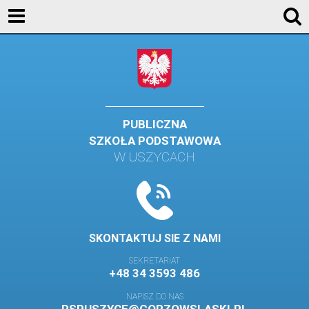
KONTAKT
GALERIA
DLA UCZNIÓW
DLA RODZICÓW
PUBLICZNA
SZKOŁA PODSTAWOWA
HISTORIA
W USZYCACH
PATRON SZKOŁY
MISJA I WIZJA SZKOŁY
KONTAKT
SKONTAKTUJ SIE Z NAMI
DZIENNIK ELEKTRONICZNY
SEKRETARIAT
+48 34 3593 486
GALERIA
NAPISZ DO NAS
SAMORZĄD SZKOLNY