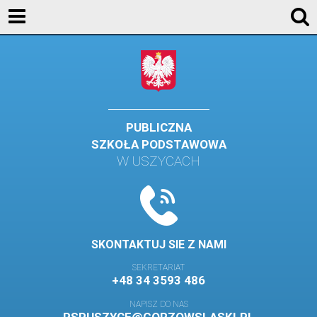
KONTAKT
GALERIA
DLA UCZNIÓW
DLA RODZICÓW
PUBLICZNA
SZKOŁA PODSTAWOWA
HISTORIA
W USZYCACH
PATRON SZKOŁY
MISJA I WIZJA SZKOŁY
KONTAKT
SKONTAKTUJ SIE Z NAMI
DZIENNIK ELEKTRONICZNY
SEKRETARIAT
+48 34 3593 486
GALERIA
NAPISZ DO NAS
SAMORZĄD SZKOLNY