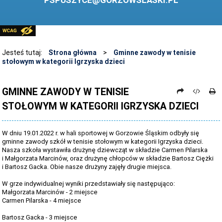
PSPUSZYCE@GORZOWSLASKI.PL
BIBLIOTEKA
STANDARDY OCHRONY MAŁOLETNICH
PRZECIWDZIAŁANIE PRZEMOCY RÓWIEŚNICZEJ
Jesteś tutaj:
Strona główna
>
Gminne zawody w tenisie
stołowym w kategorii Igrzyska dzieci
ŚWIETLICA
LABORATORIUM PRZYSZŁOŚCI
GMINNE ZAWODY W TENISIE
STOŁOWYM W KATEGORII IGRZYSKA DZIECI
KONKURSY
ZAWODY SPORTOWE
W dniu 19.01.2022 r. w hali sportowej w Gorzowie Śląskim odbyły się
ARCHIWUM STRONY
gminne zawody szkół w tenisie stołowym w kategorii Igrzyska dzieci.
Nasza szkoła wystawiła drużynę dziewcząt w składzie Carmen Pilarska
i Małgorzata Marcinów, oraz drużynę chłopców w składzie Bartosz Ciężki
DANE OSOBOWE
i Bartosz Gacka. Obie nasze drużyny zajęły drugie miejsca.
W grze indywidualnej wyniki przedstawiały się następująco:
Małgorzata Marcinów - 2 miejsce
Carmen Pilarska - 4 miejsce
Bartosz Gacka - 3 miejsce