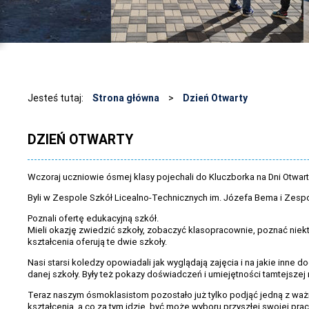
Jesteś tutaj:
Strona główna
>
Dzień Otwarty
DZIEŃ OTWARTY
Wczoraj uczniowie ósmej klasy pojechali do Kluczborka na Dni Otwart
Byli w Zespole Szkół Licealno-Technicznych im. Józefa Bema i Zespo
Poznali ofertę edukacyjną szkół.
Mieli okazję zwiedzić szkoły, zobaczyć klasopracownie, poznać niektór
kształcenia oferują te dwie szkoły.
Nasi starsi koledzy opowiadali jak wyglądają zajęcia i na jakie inne
danej szkoły. Były też pokazy doświadczeń i umiejętności tamtejszej
Teraz naszym ósmoklasistom pozostało już tylko podjąć jedną z waż
kształcenia, a co za tym idzie, być może wyboru przyszłej swojej prac