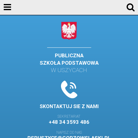
KONTAKT
GALERIA
DLA UCZNIÓW
DLA RODZICÓW
PUBLICZNA
SZKOŁA PODSTAWOWA
HISTORIA
W USZYCACH
PATRON SZKOŁY
MISJA I WIZJA SZKOŁY
KONTAKT
SKONTAKTUJ SIE Z NAMI
DZIENNIK ELEKTRONICZNY
SEKRETARIAT
+48 34 3593 486
GALERIA
NAPISZ DO NAS
SAMORZĄD SZKOLNY