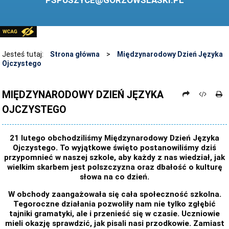
PSPUSZYCE@GORZOWSLASKI.PL
BIBLIOTEKA
STANDARDY OCHRONY MAŁOLETNICH
PRZECIWDZIAŁANIE PRZEMOCY RÓWIEŚNICZEJ
Jesteś tutaj:
Strona główna
>
Międzynarodowy Dzień Języka
Ojczystego
ŚWIETLICA
LABORATORIUM PRZYSZŁOŚCI
MIĘDZYNARODOWY DZIEŃ JĘZYKA
OJCZYSTEGO
KONKURSY
ZAWODY SPORTOWE
21 lutego obchodziliśmy Międzynarodowy Dzień Języka
ARCHIWUM STRONY
Ojczystego. To wyjątkowe święto postanowiliśmy dziś
przypomnieć w naszej szkole, aby każdy z nas wiedział, jak
DANE OSOBOWE
wielkim skarbem jest polszczyzna oraz dbałość o kulturę
słowa na co dzień.
W obchody zaangażowała się cała społeczność szkolna.
Tegoroczne działania pozwoliły nam nie tylko zgłębić
tajniki gramatyki, ale i przenieść się w czasie. Uczniowie
mieli okazję sprawdzić, jak pisali nasi przodkowie. Zamiast