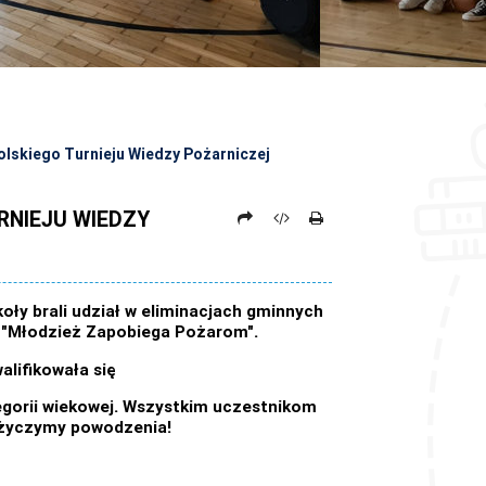
olskiego Turnieju Wiedzy Pożarniczej
RNIEJU WIEDZY
ły brali udział w eliminacjach gminnych
j "Młodzież Zapobiega Pożarom".
lifikowała się
ategorii wiekowej. Wszystkim uczestnikom
e życzymy powodzenia!