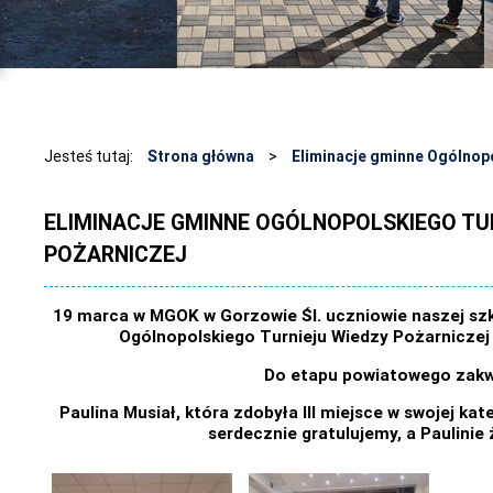
Jesteś tutaj:
Strona główna
>
Eliminacje gminne Ogólnop
ELIMINACJE GMINNE OGÓLNOPOLSKIEGO TU
POŻARNICZEJ
19 marca w MGOK w Gorzowie Śl. uczniowie naszej szko
Ogólnopolskiego Turnieju Wiedzy Pożarnicze
Do etapu powiatowego zakwa
Paulina Musiał, która zdobyła III miejsce w swojej k
serdecznie gratulujemy, a Paulini