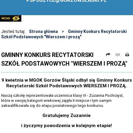
PSPUSZYCE@GORZOWSLASKI.PL
BIBLIOTEKA
STANDARDY OCHRONY MAŁOLETNICH
PRZECIWDZIAŁANIE PRZEMOCY RÓWIEŚNICZEJ
Jesteś tutaj:
Strona główna
>
Gminny Konkurs Recytatorski
Szkół Podstawowych "Wierszem i prozą"
ŚWIETLICA
LABORATORIUM PRZYSZŁOŚCI
GMINNY KONKURS RECYTATORSKI
SZKÓŁ PODSTAWOWYCH "WIERSZEM I PROZĄ"
KONKURSY
ZAWODY SPORTOWE
9 kwietnia w MGOK Gorzów Śląski odbył się Gminny Konkurs
ARCHIWUM STRONY
Recytatorski Szkół Podstawowych WIERSZEM I PROZĄ.
DANE OSOBOWE
Naszą szkołę reprezentowała uczennica klasy VI - Zuzanna Pochrzęst,
która w swojej kategorii wiekowej zajęła II miejsce i tym samym
zakwalifikowała się do etapu powiatowego tego konkursu.
Gratulujemy Zuzannie
i życzymy powodzenia w kolejnym etapie!