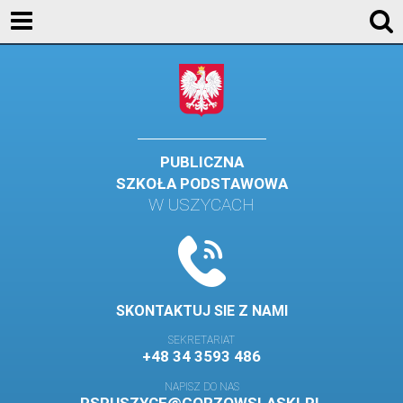
KONTAKT
GALERIA
DLA UCZNIÓW
DLA RODZICÓW
PUBLICZNA
SZKOŁA PODSTAWOWA
HISTORIA
W USZYCACH
PATRON SZKOŁY
MISJA I WIZJA SZKOŁY
KONTAKT
SKONTAKTUJ SIE Z NAMI
DZIENNIK ELEKTRONICZNY
SEKRETARIAT
+48 34 3593 486
GALERIA
NAPISZ DO NAS
SAMORZĄD SZKOLNY