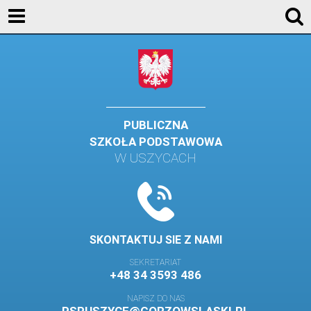
KONTAKT
GALERIA
DLA UCZNIÓW
DLA RODZICÓW
PUBLICZNA
SZKOŁA PODSTAWOWA
HISTORIA
W USZYCACH
PATRON SZKOŁY
MISJA I WIZJA SZKOŁY
KONTAKT
SKONTAKTUJ SIE Z NAMI
DZIENNIK ELEKTRONICZNY
SEKRETARIAT
+48 34 3593 486
GALERIA
NAPISZ DO NAS
SAMORZĄD SZKOLNY