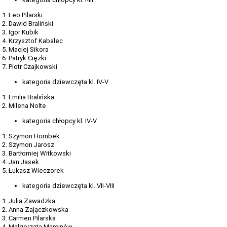
1. Leo Pilarski
2. Dawid Braliński
3. Igor Kubik
4. Krzysztof Kabalec
5. Maciej Sikora
6. Patryk Ciężki
7. Piotr Czajkowski
kategoria dziewczęta kl. IV-V
1. Emilia Bralińska
2. Milena Nolte
kategoria chłopcy kl. IV-V
1. Szymon Hombek
2. Szymon Jarosz
3. Bartłomiej Witkowski
4. Jan Jasek
5. Łukasz Wieczorek
kategoria dziewczęta kl. VII-VIII
1. Julia Zawadzka
2. Anna Zajączkowska
3. Carmen Pilarska
4. Małgorzata Marcinów