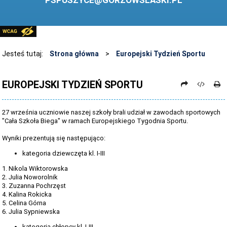
PSPUSZYCE@GORZOWSLASKI.PL
BIBLIOTEKA
STANDARDY OCHRONY MAŁOLETNICH
PRZECIWDZIAŁANIE PRZEMOCY RÓWIEŚNICZEJ
Jesteś tutaj:
Strona główna
>
Europejski Tydzień Sportu
ŚWIETLICA
EUROPEJSKI TYDZIEŃ SPORTU
LABORATORIUM PRZYSZŁOŚCI
KONKURSY
27 września uczniowie naszej szkoły brali udział w zawodach sportowych
"Cała Szkoła Biega" w ramach Europejskiego Tygodnia Sportu.
ZAWODY SPORTOWE
Wyniki prezentują się następująco:
ARCHIWUM STRONY
kategoria dziewczęta kl. I-III
DANE OSOBOWE
1. Nikola Wiktorowska
2. Julia Noworolnik
3. Zuzanna Pochrzęst
4. Kalina Rokicka
5. Celina Górna
6. Julia Sypniewska
kategoria chłopcy kl. I-III