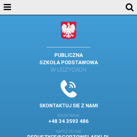
KONTAKT
GALERIA
DLA UCZNIÓW
DLA RODZICÓW
PUBLICZNA
SZKOŁA PODSTAWOWA
HISTORIA
W USZYCACH
PATRON SZKOŁY
MISJA I WIZJA SZKOŁY
KONTAKT
SKONTAKTUJ SIE Z NAMI
DZIENNIK ELEKTRONICZNY
SEKRETARIAT
+48 34 3593 486
GALERIA
NAPISZ DO NAS
SAMORZĄD SZKOLNY