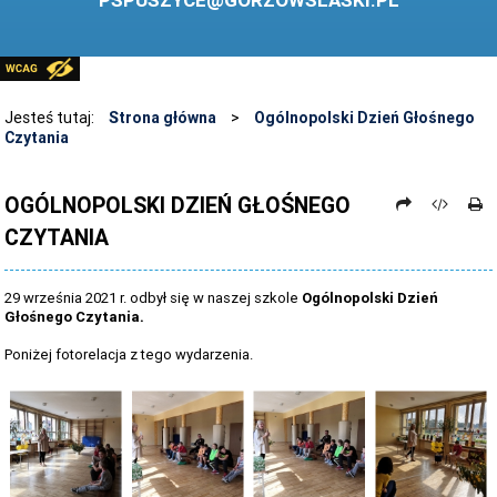
PSPUSZYCE@GORZOWSLASKI.PL
BIBLIOTEKA
STANDARDY OCHRONY MAŁOLETNICH
PRZECIWDZIAŁANIE PRZEMOCY RÓWIEŚNICZEJ
Jesteś tutaj:
Strona główna
>
Ogólnopolski Dzień Głośnego
Czytania
ŚWIETLICA
LABORATORIUM PRZYSZŁOŚCI
OGÓLNOPOLSKI DZIEŃ GŁOŚNEGO
CZYTANIA
KONKURSY
ZAWODY SPORTOWE
29 września 2021 r. odbył się w naszej szkole
Ogólnopolski Dzień
ARCHIWUM STRONY
Głośnego Czytania.
Poniżej fotorelacja z tego wydarzenia.
DANE OSOBOWE