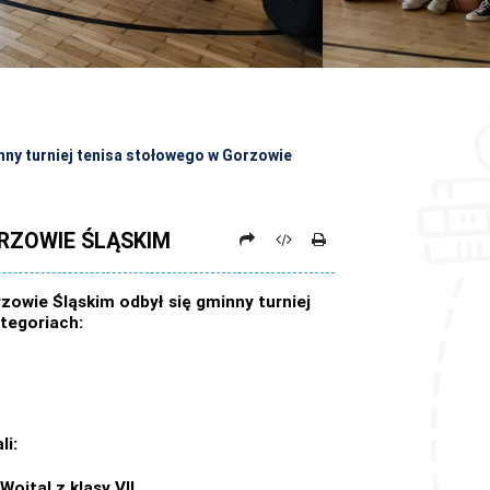
ny turniej tenisa stołowego w Gorzowie
RZOWIE ŚLĄSKIM
zowie Śląskim odbył się gminny turniej
tegoriach:
li:
ojtal z klasy VII.