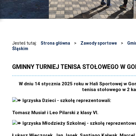
Jesteś tutaj:
Strona główna
>
Zawody sportowe
>
Gmin
Śląskim
GMINNY TURNIEJ TENISA STOŁOWEGO W GO
W dniu 14 stycznia 2025 roku w Hali Sportowej w Gor
tenisa stołowego w 2 ka
Igrzyska Dzieci - szkołę reprezentowali:
Tomasz Musiał i Leo Pilarski z klasy VI.
Igrzyska Młodzieży Szkolnej - szkołę reprezentowa
Łukasz Wieczorek, Jan Jasek, Santiago Kałwak, Marcel W