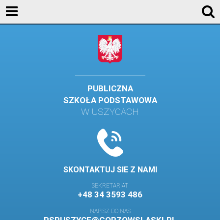
KONTAKT
GALERIA
DLA UCZNIÓW
DLA RODZICÓW
PUBLICZNA
SZKOŁA PODSTAWOWA
HISTORIA
W USZYCACH
PATRON SZKOŁY
MISJA I WIZJA SZKOŁY
KONTAKT
SKONTAKTUJ SIE Z NAMI
DZIENNIK ELEKTRONICZNY
SEKRETARIAT
+48 34 3593 486
GALERIA
NAPISZ DO NAS
SAMORZĄD SZKOLNY