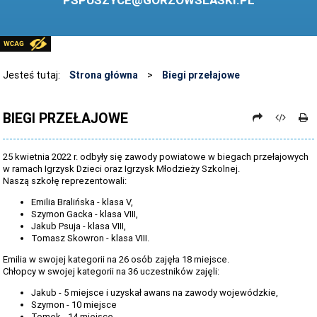
PSPUSZYCE@GORZOWSLASKI.PL
BIBLIOTEKA
STANDARDY OCHRONY MAŁOLETNICH
PRZECIWDZIAŁANIE PRZEMOCY RÓWIEŚNICZEJ
Jesteś tutaj:
Strona główna
>
Biegi przełajowe
ŚWIETLICA
BIEGI PRZEŁAJOWE
LABORATORIUM PRZYSZŁOŚCI
KONKURSY
25 kwietnia 2022 r. odbyły się zawody powiatowe w biegach przełajowych
w ramach Igrzysk Dzieci oraz Igrzysk Młodzieży Szkolnej.
ZAWODY SPORTOWE
Naszą szkołę reprezentowali:
ARCHIWUM STRONY
Emilia Bralińska - klasa V,
Szymon Gacka - klasa VIII,
Jakub Psuja - klasa VIII,
DANE OSOBOWE
Tomasz Skowron - klasa VIII.
Emilia w swojej kategorii na 26 osób zajęła 18 miejsce.
Chłopcy w swojej kategorii na 36 uczestników zajęli:
Jakub - 5 miejsce i uzyskał awans na zawody wojewódzkie,
Szymon - 10 miejsce
Tomek - 14 miejsce.