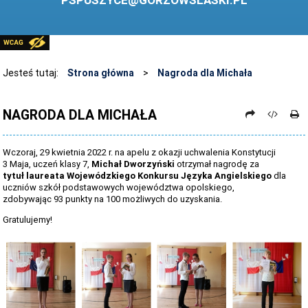
PSPUSZYCE@GORZOWSLASKI.PL
BIBLIOTEKA
STANDARDY OCHRONY MAŁOLETNICH
PRZECIWDZIAŁANIE PRZEMOCY RÓWIEŚNICZEJ
Jesteś tutaj:
Strona główna
>
Nagroda dla Michała
ŚWIETLICA
NAGRODA DLA MICHAŁA
LABORATORIUM PRZYSZŁOŚCI
KONKURSY
Wczoraj, 29 kwietnia 2022 r. na apelu z okazji uchwalenia Konstytucji
3 Maja, uczeń klasy 7,
Michał Dworzyński
otrzymał nagrodę za
ZAWODY SPORTOWE
tytuł laureata Wojewódzkiego Konkursu Języka Angielskiego
dla
uczniów szkół podstawowych województwa opolskiego,
ARCHIWUM STRONY
zdobywając 93 punkty na 100 możliwych do uzyskania.
Gratulujemy!
DANE OSOBOWE