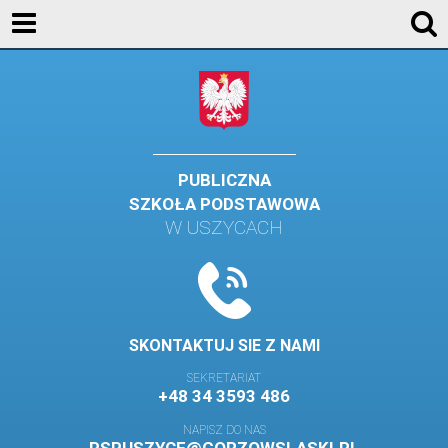
KONTAKT
GALERIA
DLA UCZNIÓW
DLA RODZICÓW
PUBLICZNA
SZKOŁA PODSTAWOWA
HISTORIA
W USZYCACH
PATRON SZKOŁY
MISJA I WIZJA SZKOŁY
KONTAKT
SKONTAKTUJ SIE Z NAMI
DZIENNIK ELEKTRONICZNY
SEKRETARIAT
+48 34 3593 486
GALERIA
NAPISZ DO NAS
SAMORZĄD SZKOLNY