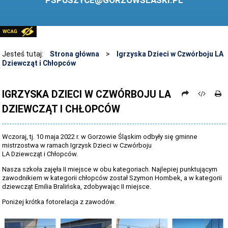
PSPUSZYCE@GORZOWSLASKI.PL
BIBLIOTEKA
STANDARDY OCHRONY MAŁOLETNICH
PRZECIWDZIAŁANIE PRZEMOCY RÓWIEŚNICZEJ
Jesteś tutaj:
Strona główna
>
Igrzyska Dzieci w Czwórboju LA
Dziewcząt i Chłopców
ŚWIETLICA
LABORATORIUM PRZYSZŁOŚCI
IGRZYSKA DZIECI W CZWÓRBOJU LA
DZIEWCZĄT I CHŁOPCÓW
KONKURSY
ZAWODY SPORTOWE
Wczoraj, tj. 10 maja 2022 r. w Gorzowie Śląskim odbyły się gminne
ARCHIWUM STRONY
mistrzostwa w ramach Igrzysk Dzieci w Czwórboju
LA Dziewcząt i Chłopców.
DANE OSOBOWE
Nasza szkoła zajęła II miejsce w obu kategoriach. Najlepiej punktującym
zawodnikiem w kategorii chłopców został Szymon Hombek, a w kategorii
dziewcząt Emilia Bralińska, zdobywając II miejsce.
Poniżej krótka fotorelacja z zawodów.