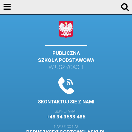
KONTAKT
GALERIA
DLA UCZNIÓW
DLA RODZICÓW
PUBLICZNA
SZKOŁA PODSTAWOWA
HISTORIA
W USZYCACH
PATRON SZKOŁY
MISJA I WIZJA SZKOŁY
KONTAKT
SKONTAKTUJ SIE Z NAMI
DZIENNIK ELEKTRONICZNY
SEKRETARIAT
+48 34 3593 486
GALERIA
NAPISZ DO NAS
SAMORZĄD SZKOLNY