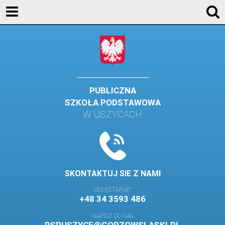
KONTAKT
GALERIA
DLA UCZNIÓW
DLA RODZICÓW
PUBLICZNA
SZKOŁA PODSTAWOWA
HISTORIA
W USZYCACH
PATRON SZKOŁY
MISJA I WIZJA SZKOŁY
KONTAKT
SKONTAKTUJ SIE Z NAMI
DZIENNIK ELEKTRONICZNY
SEKRETARIAT
+48 34 3593 486
GALERIA
NAPISZ DO NAS
SAMORZĄD SZKOLNY