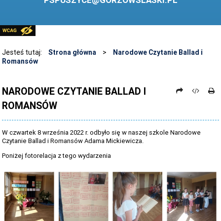
PSPUSZYCE@GORZOWSLASKI.PL
BIBLIOTEKA
STANDARDY OCHRONY MAŁOLETNICH
PRZECIWDZIAŁANIE PRZEMOCY RÓWIEŚNICZEJ
Jesteś tutaj:
Strona główna
>
Narodowe Czytanie Ballad i
Romansów
ŚWIETLICA
LABORATORIUM PRZYSZŁOŚCI
NARODOWE CZYTANIE BALLAD I
ROMANSÓW
KONKURSY
ZAWODY SPORTOWE
W czwartek 8 września 2022 r. odbyło się w naszej szkole Narodowe
ARCHIWUM STRONY
Czytanie Ballad i Romansów Adama Mickiewicza.
Poniżej fotorelacja z tego wydarzenia
DANE OSOBOWE