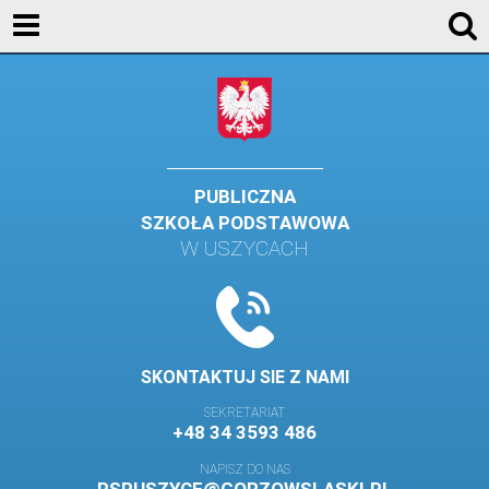
KONTAKT
GALERIA
DLA UCZNIÓW
DLA RODZICÓW
PUBLICZNA
SZKOŁA PODSTAWOWA
HISTORIA
W USZYCACH
PATRON SZKOŁY
MISJA I WIZJA SZKOŁY
KONTAKT
SKONTAKTUJ SIE Z NAMI
DZIENNIK ELEKTRONICZNY
SEKRETARIAT
+48 34 3593 486
GALERIA
NAPISZ DO NAS
SAMORZĄD SZKOLNY