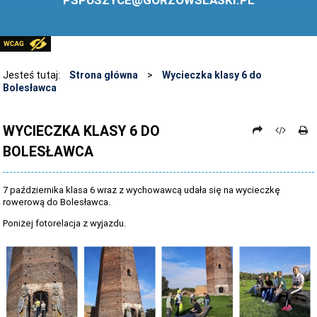
PSPUSZYCE@GORZOWSLASKI.PL
BIBLIOTEKA
STANDARDY OCHRONY MAŁOLETNICH
PRZECIWDZIAŁANIE PRZEMOCY RÓWIEŚNICZEJ
Jesteś tutaj:
Strona główna
>
Wycieczka klasy 6 do
Bolesławca
ŚWIETLICA
LABORATORIUM PRZYSZŁOŚCI
WYCIECZKA KLASY 6 DO
BOLESŁAWCA
KONKURSY
ZAWODY SPORTOWE
7 października klasa 6 wraz z wychowawcą udała się na wycieczkę
ARCHIWUM STRONY
rowerową do Bolesławca.
Poniżej fotorelacja z wyjazdu.
DANE OSOBOWE