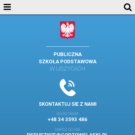
KONTAKT
GALERIA
DLA UCZNIÓW
DLA RODZICÓW
PUBLICZNA
SZKOŁA PODSTAWOWA
HISTORIA
W USZYCACH
PATRON SZKOŁY
MISJA I WIZJA SZKOŁY
KONTAKT
SKONTAKTUJ SIE Z NAMI
DZIENNIK ELEKTRONICZNY
SEKRETARIAT
+48 34 3593 486
GALERIA
NAPISZ DO NAS
SAMORZĄD SZKOLNY