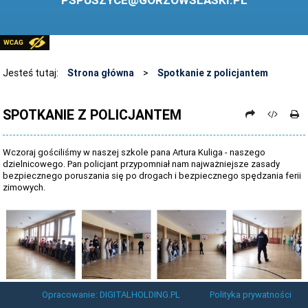
PSPUSZYCE@GORZOWSLASKI.PL
BIBLIOTEKA
STANDARDY OCHRONY MAŁOLETNICH
PRZECIWDZIAŁANIE PRZEMOCY RÓWIEŚNICZEJ
Jesteś tutaj:
Strona główna
>
Spotkanie z policjantem
ŚWIETLICA
SPOTKANIE Z POLICJANTEM
LABORATORIUM PRZYSZŁOŚCI
KONKURSY
Wczoraj gościliśmy w naszej szkole pana Artura Kuliga - naszego
dzielnicowego. Pan policjant przypomniał nam najważniejsze zasady
ZAWODY SPORTOWE
bezpiecznego poruszania się po drogach i bezpiecznego spędzania ferii
zimowych.
ARCHIWUM STRONY
DANE OSOBOWE
Opracowanie: DIGITALHOLDING.PL
Polityka prywatności