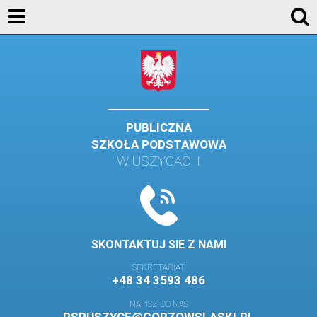
KONTAKT
GALERIA
DLA UCZNIÓW
DLA RODZICÓW
PUBLICZNA
SZKOŁA PODSTAWOWA
HISTORIA
W USZYCACH
PATRON SZKOŁY
MISJA I WIZJA SZKOŁY
KONTAKT
SKONTAKTUJ SIE Z NAMI
DZIENNIK ELEKTRONICZNY
SEKRETARIAT
+48 34 3593 486
GALERIA
NAPISZ DO NAS
SAMORZĄD SZKOLNY