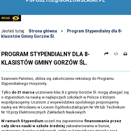
PSPUSZYCE@GORZOWSLASKI.PL
BIBLIOTEKA
STANDARDY OCHRONY MAŁOLETNICH
PRZECIWDZIAŁANIE PRZEMOCY RÓWIEŚNICZEJ
Jesteś tutaj:
Strona główna
>
Program Stypendialny dla 8-
klasistów Gminy Gorzów Śl.
ŚWIETLICA
LABORATORIUM PRZYSZŁOŚCI
PROGRAM STYPENDIALNY DLA 8-
KLASISTÓW GMINY GORZÓW ŚL.
KONKURSY
ZAWODY SPORTOWE
Szanowni Państwo, zbliża się zakończeniu rekrutacji do Programu
ARCHIWUM STRONY
Stypendialnego Horyzonty.
Tylko
do 31 marca
uczniowie klas 8 z gminy Gorzów Śl. mogą ubiegać się
DANE OSOBOWE
o stypendium na naukę w najlepszych szkołach w Polsce z którymi
współpracujemy. Uczniom z województwa opolskiego proponujemy
naukę we Wrocławiu w Liceum Ogólnokształcącym Nr VIII lub Technikum
Nr 10 przy Elektronicznych Zakładach Naukowych.
W ramach Stypendium
uczeń ma zapewnione
finansowanie przez
cały okres nauki w szkole średniej
zakwaterowania w bursie,
wyżywienia, kursów językowych, opłat za komunikację miejską oraz