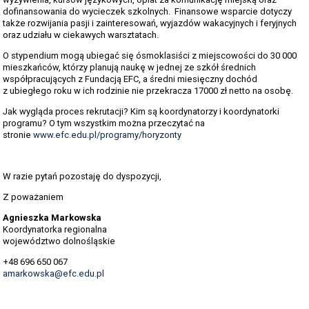
dofinansowania do wycieczek szkolnych. Finansowe wsparcie dotyczy
także rozwijania pasji i zainteresowań, wyjazdów wakacyjnych i feryjnych
oraz udziału w ciekawych warsztatach.
O stypendium mogą ubiegać się ósmoklasiści z miejscowości do 30 000
mieszkańców, którzy planują naukę w jednej ze szkół średnich
współpracujących z Fundacją EFC, a średni miesięczny dochód
z ubiegłego roku w ich rodzinie nie przekracza 17000 zł netto na osobę.
Jak wygląda proces rekrutacji? Kim są koordynatorzy i koordynatorki
programu? O tym wszystkim można przeczytać na
stronie
www.efc.edu.pl/programy/horyzonty
W razie pytań pozostaję do dyspozycji,
Z poważaniem
Agnieszka Markowska
Koordynatorka regionalna
województwo dolnośląskie
+48 696 650 067
amarkowska@efc.edu.pl