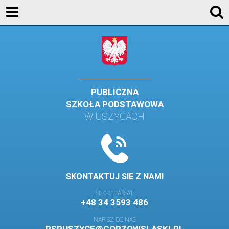
KONTAKT
GALERIA
DLA UCZNIÓW
DLA RODZICÓW
PUBLICZNA
SZKOŁA PODSTAWOWA
HISTORIA
W USZYCACH
PATRON SZKOŁY
MISJA I WIZJA SZKOŁY
KONTAKT
SKONTAKTUJ SIE Z NAMI
DZIENNIK ELEKTRONICZNY
SEKRETARIAT
+48 34 3593 486
GALERIA
NAPISZ DO NAS
SAMORZĄD SZKOLNY