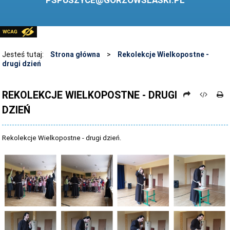
PSPUSZYCE@GORZOWSLASKI.PL
BIBLIOTEKA
STANDARDY OCHRONY MAŁOLETNICH
PRZECIWDZIAŁANIE PRZEMOCY RÓWIEŚNICZEJ
Jesteś tutaj:
Strona główna
>
Rekolekcje Wielkopostne -
drugi dzień
ŚWIETLICA
LABORATORIUM PRZYSZŁOŚCI
REKOLEKCJE WIELKOPOSTNE - DRUGI
DZIEŃ
KONKURSY
ZAWODY SPORTOWE
Rekolekcje Wielkopostne - drugi dzień.
ARCHIWUM STRONY
DANE OSOBOWE