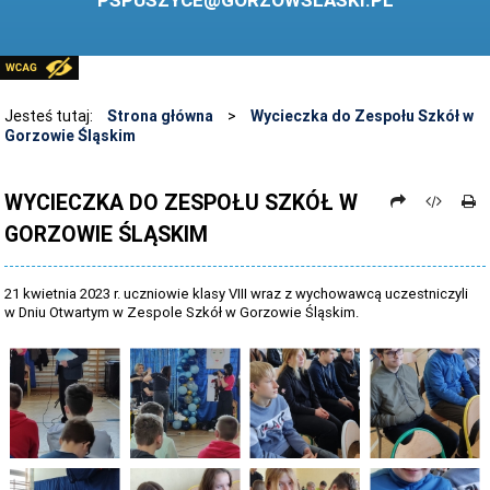
PSPUSZYCE@GORZOWSLASKI.PL
BIBLIOTEKA
STANDARDY OCHRONY MAŁOLETNICH
PRZECIWDZIAŁANIE PRZEMOCY RÓWIEŚNICZEJ
Jesteś tutaj:
Strona główna
>
Wycieczka do Zespołu Szkół w
Gorzowie Śląskim
ŚWIETLICA
LABORATORIUM PRZYSZŁOŚCI
WYCIECZKA DO ZESPOŁU SZKÓŁ W
GORZOWIE ŚLĄSKIM
KONKURSY
ZAWODY SPORTOWE
21 kwietnia 2023 r. uczniowie klasy VIII wraz z wychowawcą uczestniczyli
ARCHIWUM STRONY
w Dniu Otwartym w Zespole Szkół w Gorzowie Śląskim.
DANE OSOBOWE