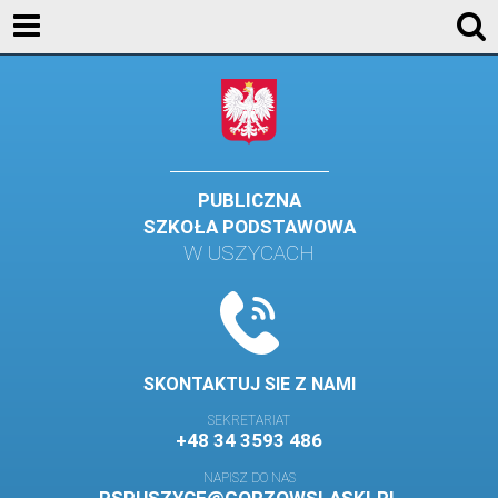
KONTAKT
GALERIA
DLA UCZNIÓW
DLA RODZICÓW
PUBLICZNA
SZKOŁA PODSTAWOWA
HISTORIA
W USZYCACH
PATRON SZKOŁY
MISJA I WIZJA SZKOŁY
KONTAKT
SKONTAKTUJ SIE Z NAMI
DZIENNIK ELEKTRONICZNY
SEKRETARIAT
+48 34 3593 486
GALERIA
NAPISZ DO NAS
SAMORZĄD SZKOLNY