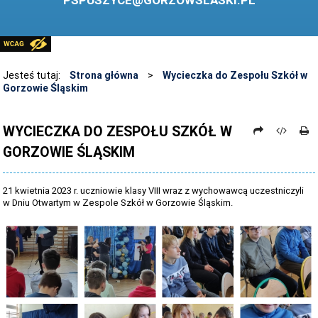
PSPUSZYCE@GORZOWSLASKI.PL
BIBLIOTEKA
STANDARDY OCHRONY MAŁOLETNICH
PRZECIWDZIAŁANIE PRZEMOCY RÓWIEŚNICZEJ
Jesteś tutaj:
Strona główna
>
Wycieczka do Zespołu Szkół w
Gorzowie Śląskim
ŚWIETLICA
LABORATORIUM PRZYSZŁOŚCI
WYCIECZKA DO ZESPOŁU SZKÓŁ W
GORZOWIE ŚLĄSKIM
KONKURSY
ZAWODY SPORTOWE
21 kwietnia 2023 r. uczniowie klasy VIII wraz z wychowawcą uczestniczyli
ARCHIWUM STRONY
w Dniu Otwartym w Zespole Szkół w Gorzowie Śląskim.
DANE OSOBOWE