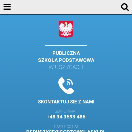
KONTAKT
GALERIA
DLA UCZNIÓW
DLA RODZICÓW
PUBLICZNA
SZKOŁA PODSTAWOWA
HISTORIA
W USZYCACH
PATRON SZKOŁY
MISJA I WIZJA SZKOŁY
KONTAKT
SKONTAKTUJ SIE Z NAMI
DZIENNIK ELEKTRONICZNY
SEKRETARIAT
+48 34 3593 486
GALERIA
NAPISZ DO NAS
SAMORZĄD SZKOLNY