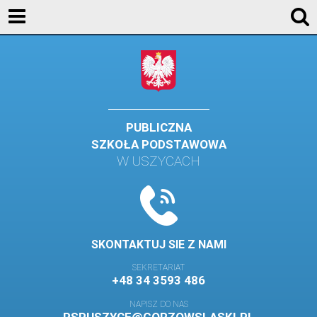
KONTAKT
GALERIA
DLA UCZNIÓW
DLA RODZICÓW
PUBLICZNA
SZKOŁA PODSTAWOWA
HISTORIA
W USZYCACH
PATRON SZKOŁY
MISJA I WIZJA SZKOŁY
KONTAKT
SKONTAKTUJ SIE Z NAMI
DZIENNIK ELEKTRONICZNY
SEKRETARIAT
+48 34 3593 486
GALERIA
NAPISZ DO NAS
SAMORZĄD SZKOLNY