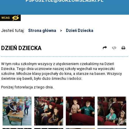
PSPUSZYCE@GORZOWSLASKI.PL
BIBLIOTEKA
STANDARDY OCHRONY MAŁOLETNICH
PRZECIWDZIAŁANIE PRZEMOCY RÓWIEŚNICZEJ
Jesteś tutaj:
Strona główna
>
Dzień Dziecka
ŚWIETLICA
DZIEŃ DZIECKA
LABORATORIUM PRZYSZŁOŚCI
KONKURSY
W tym roku szkolnym wszyscy z utęsknieniem czekaliśmy na Dzień
Dziecka. Tego dnia uczniowie naszej szkoły wyjechali na wycieczki
ZAWODY SPORTOWE
szkolne. Młodsze klasy pojechały do kina, a starsze na basen. Wszyscy
świetnie się bawili, było dużo śmiechu i radości.
ARCHIWUM STRONY
Poniżej fotorelacja z tego dnia.
DANE OSOBOWE