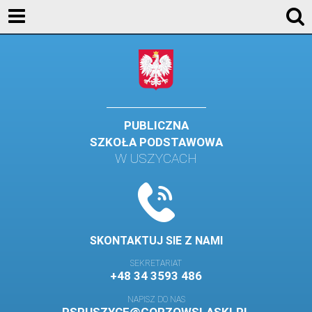
KONTAKT
GALERIA
DLA UCZNIÓW
DLA RODZICÓW
PUBLICZNA
SZKOŁA PODSTAWOWA
HISTORIA
W USZYCACH
PATRON SZKOŁY
MISJA I WIZJA SZKOŁY
KONTAKT
SKONTAKTUJ SIE Z NAMI
DZIENNIK ELEKTRONICZNY
SEKRETARIAT
+48 34 3593 486
GALERIA
NAPISZ DO NAS
SAMORZĄD SZKOLNY