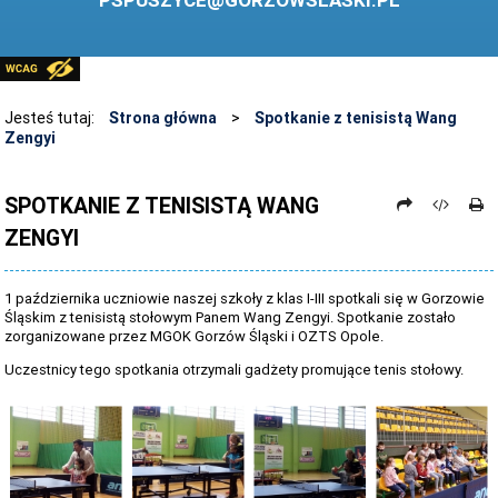
PSPUSZYCE@GORZOWSLASKI.PL
BIBLIOTEKA
STANDARDY OCHRONY MAŁOLETNICH
PRZECIWDZIAŁANIE PRZEMOCY RÓWIEŚNICZEJ
Jesteś tutaj:
Strona główna
>
Spotkanie z tenisistą Wang
Zengyi
ŚWIETLICA
LABORATORIUM PRZYSZŁOŚCI
SPOTKANIE Z TENISISTĄ WANG
ZENGYI
KONKURSY
ZAWODY SPORTOWE
1 października uczniowie naszej szkoły z klas I-III spotkali się w Gorzowie
ARCHIWUM STRONY
Śląskim z tenisistą stołowym Panem Wang Zengyi. Spotkanie zostało
zorganizowane przez MGOK Gorzów Śląski i OZTS Opole.
DANE OSOBOWE
Uczestnicy tego spotkania otrzymali gadżety promujące tenis stołowy.