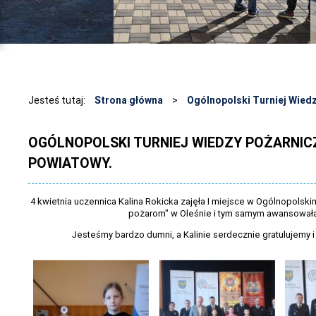
Jesteś tutaj:
Strona główna
>
Ogólnopolski Turniej Wiedz
OGÓLNOPOLSKI TURNIEJ WIEDZY POŻARNICZ
POWIATOWY.
4 kwietnia uczennica Kalina Rokicka zajęła I miejsce w Ogólnopolsk
pożarom" w Oleśnie i tym samym awansowała 
Jesteśmy bardzo dumni, a Kalinie serdecznie gratulujemy 