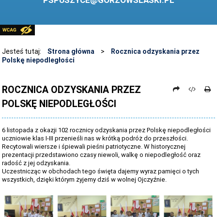
PSPUSZYCE@GORZOWSLASKI.PL
BIBLIOTEKA
STANDARDY OCHRONY MAŁOLETNICH
PRZECIWDZIAŁANIE PRZEMOCY RÓWIEŚNICZEJ
Jesteś tutaj:
Strona główna
>
Rocznica odzyskania przez
Polskę niepodległości
ŚWIETLICA
LABORATORIUM PRZYSZŁOŚCI
ROCZNICA ODZYSKANIA PRZEZ
POLSKĘ NIEPODLEGŁOŚCI
KONKURSY
ZAWODY SPORTOWE
6 listopada z okazji 102 rocznicy odzyskania przez Polskę niepodległości
ARCHIWUM STRONY
uczniowie klas I-III przenieśli nas w krótką podróż do przeszłości.
Recytowali wiersze i śpiewali pieśni patriotyczne. W historycznej
prezentacji przedstawiono czasy niewoli, walkę o niepodległość oraz
DANE OSOBOWE
radość z jej odzyskania.
Uczestnicząc w obchodach tego święta dajemy wyraz pamięci o tych
wszystkich, dzięki którym żyjemy dziś w wolnej Ojczyźnie.