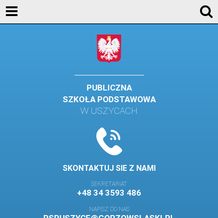
KONTAKT
GALERIA
DLA UCZNIÓW
DLA RODZICÓW
PUBLICZNA
SZKOŁA PODSTAWOWA
HISTORIA
W USZYCACH
PATRON SZKOŁY
MISJA I WIZJA SZKOŁY
KONTAKT
SKONTAKTUJ SIE Z NAMI
DZIENNIK ELEKTRONICZNY
SEKRETARIAT
+48 34 3593 486
GALERIA
NAPISZ DO NAS
SAMORZĄD SZKOLNY