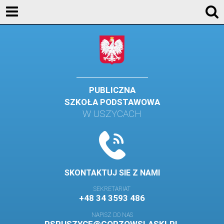
KONTAKT
GALERIA
DLA UCZNIÓW
DLA RODZICÓW
PUBLICZNA
SZKOŁA PODSTAWOWA
HISTORIA
W USZYCACH
PATRON SZKOŁY
MISJA I WIZJA SZKOŁY
KONTAKT
SKONTAKTUJ SIE Z NAMI
DZIENNIK ELEKTRONICZNY
SEKRETARIAT
+48 34 3593 486
GALERIA
NAPISZ DO NAS
SAMORZĄD SZKOLNY