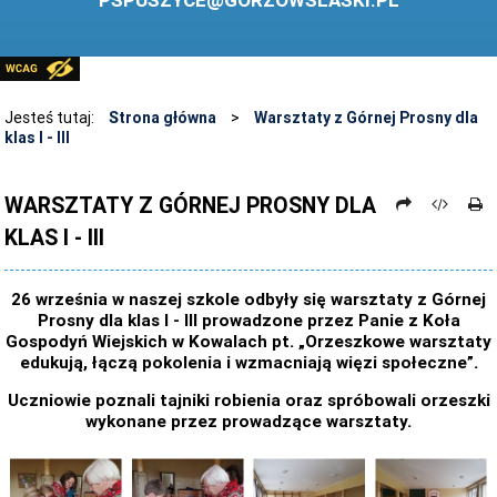
PSPUSZYCE@GORZOWSLASKI.PL
BIBLIOTEKA
STANDARDY OCHRONY MAŁOLETNICH
PRZECIWDZIAŁANIE PRZEMOCY RÓWIEŚNICZEJ
Jesteś tutaj:
Strona główna
>
Warsztaty z Górnej Prosny dla
klas I - III
ŚWIETLICA
LABORATORIUM PRZYSZŁOŚCI
WARSZTATY Z GÓRNEJ PROSNY DLA
KLAS I - III
KONKURSY
ZAWODY SPORTOWE
26 września w naszej szkole odbyły się warsztaty z Górnej
ARCHIWUM STRONY
Prosny dla klas I - III prowadzone przez Panie z Koła
Gospodyń Wiejskich w Kowalach pt. „Orzeszkowe warsztaty
DANE OSOBOWE
edukują, łączą pokolenia i wzmacniają więzi społeczne”.
Uczniowie poznali tajniki robienia oraz spróbowali orzeszki
wykonane przez prowadzące warsztaty.