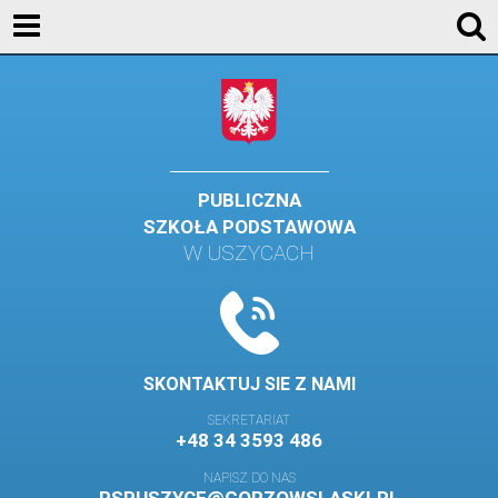
KONTAKT
GALERIA
DLA UCZNIÓW
DLA RODZICÓW
PUBLICZNA
SZKOŁA PODSTAWOWA
HISTORIA
W USZYCACH
PATRON SZKOŁY
MISJA I WIZJA SZKOŁY
KONTAKT
SKONTAKTUJ SIE Z NAMI
DZIENNIK ELEKTRONICZNY
SEKRETARIAT
+48 34 3593 486
GALERIA
NAPISZ DO NAS
SAMORZĄD SZKOLNY