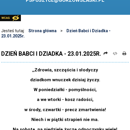
PSPUSZYCE@GORZOWSLASKI.PL
BIBLIOTEKA
STANDARDY OCHRONY MAŁOLETNICH
PRZECIWDZIAŁANIE PRZEMOCY RÓWIEŚNICZEJ
Jesteś tutaj:
Strona główna
>
Dzień Babci i Dziadka -
23.01.2025r.
ŚWIETLICA
LABORATORIUM PRZYSZŁOŚCI
DZIEŃ BABCI I DZIADKA - 23.01.2025R.
KONKURSY
,,Zdrowia, szczęścia i słodyczy
ZAWODY SPORTOWE
dziadkom wnuczek dzisiaj życzy.
ARCHIWUM STRONY
W poniedziałki - pomyślności,
DANE OSOBOWE
a we wtorki - kosz radości,
w środy, czwartki - precz zmartwienia!
Niech i w piątki strapień nie ma.
Na sobotę, na niedzielę życzę odpoczynku wiele!