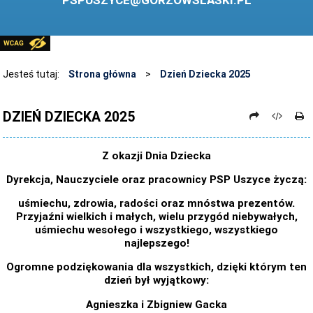
PSPUSZYCE@GORZOWSLASKI.PL
BIBLIOTEKA
STANDARDY OCHRONY MAŁOLETNICH
PRZECIWDZIAŁANIE PRZEMOCY RÓWIEŚNICZEJ
Jesteś tutaj:
Strona główna
>
Dzień Dziecka 2025
ŚWIETLICA
DZIEŃ DZIECKA 2025
LABORATORIUM PRZYSZŁOŚCI
KONKURSY
Z okazji Dnia Dziecka
ZAWODY SPORTOWE
Dyrekcja, Nauczyciele oraz pracownicy PSP Uszyce życzą:
ARCHIWUM STRONY
uśmiechu, zdrowia, radości oraz mnóstwa prezentów.
Przyjaźni wielkich i małych, wielu przygód niebywałych,
DANE OSOBOWE
uśmiechu wesołego i wszystkiego, wszystkiego
najlepszego!
Ogromne podziękowania dla wszystkich, dzięki którym ten
dzień był wyjątkowy:
Agnieszka i Zbigniew Gacka