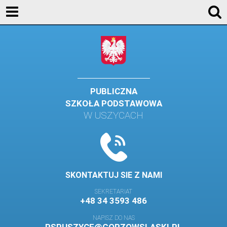
KONTAKT
GALERIA
DLA UCZNIÓW
DLA RODZICÓW
PUBLICZNA
SZKOŁA PODSTAWOWA
HISTORIA
W USZYCACH
PATRON SZKOŁY
MISJA I WIZJA SZKOŁY
KONTAKT
SKONTAKTUJ SIE Z NAMI
DZIENNIK ELEKTRONICZNY
SEKRETARIAT
+48 34 3593 486
GALERIA
NAPISZ DO NAS
SAMORZĄD SZKOLNY