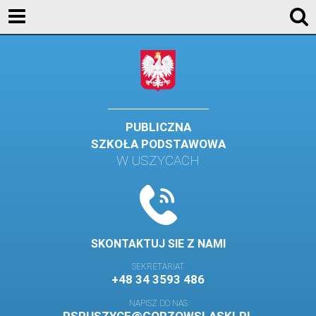
KONTAKT
GALERIA
DLA UCZNIÓW
DLA RODZICÓW
PUBLICZNA
SZKOŁA PODSTAWOWA
HISTORIA
W USZYCACH
PATRON SZKOŁY
MISJA I WIZJA SZKOŁY
KONTAKT
SKONTAKTUJ SIE Z NAMI
DZIENNIK ELEKTRONICZNY
SEKRETARIAT
+48 34 3593 486
GALERIA
NAPISZ DO NAS
SAMORZĄD SZKOLNY