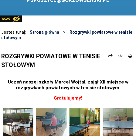
PSPUSZYCE@GORZOWSLASKI.PL
BIBLIOTEKA
STANDARDY OCHRONY MAŁOLETNICH
PRZECIWDZIAŁANIE PRZEMOCY RÓWIEŚNICZEJ
Jesteś tutaj:
Strona główna
>
Rozgrywki powiatowe w tenisie
stołowym
ŚWIETLICA
LABORATORIUM PRZYSZŁOŚCI
ROZGRYWKI POWIATOWE W TENISIE
STOŁOWYM
KONKURSY
ZAWODY SPORTOWE
Uczeń naszej szkoły Marcel Wojtal, zajął XII miejsce w
ARCHIWUM STRONY
rozgrywkach powiatowych w tenisie stołowym.
DANE OSOBOWE
Gratulujemy!