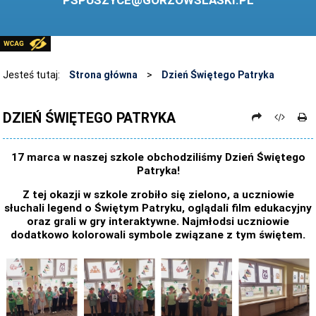
PSPUSZYCE@GORZOWSLASKI.PL
BIBLIOTEKA
STANDARDY OCHRONY MAŁOLETNICH
PRZECIWDZIAŁANIE PRZEMOCY RÓWIEŚNICZEJ
Jesteś tutaj:
Strona główna
>
Dzień Świętego Patryka
ŚWIETLICA
DZIEŃ ŚWIĘTEGO PATRYKA
LABORATORIUM PRZYSZŁOŚCI
KONKURSY
17 marca w naszej szkole obchodziliśmy Dzień Świętego
Patryka!
ZAWODY SPORTOWE
Z tej okazji w szkole zrobiło się zielono, a uczniowie
ARCHIWUM STRONY
słuchali legend o Świętym Patryku, oglądali film edukacyjny
oraz grali w gry interaktywne. Najmłodsi uczniowie
DANE OSOBOWE
dodatkowo kolorowali symbole związane z tym świętem.