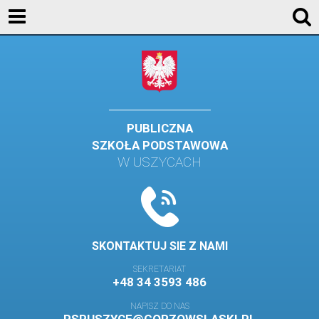
KONTAKT
GALERIA
DLA UCZNIÓW
DLA RODZICÓW
PUBLICZNA
SZKOŁA PODSTAWOWA
HISTORIA
W USZYCACH
PATRON SZKOŁY
MISJA I WIZJA SZKOŁY
KONTAKT
SKONTAKTUJ SIE Z NAMI
DZIENNIK ELEKTRONICZNY
SEKRETARIAT
+48 34 3593 486
GALERIA
NAPISZ DO NAS
SAMORZĄD SZKOLNY