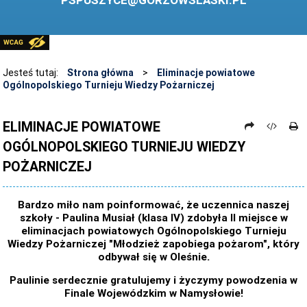
PSPUSZYCE@GORZOWSLASKI.PL
BIBLIOTEKA
STANDARDY OCHRONY MAŁOLETNICH
PRZECIWDZIAŁANIE PRZEMOCY RÓWIEŚNICZEJ
Jesteś tutaj:
Strona główna
>
Eliminacje powiatowe
Ogólnopolskiego Turnieju Wiedzy Pożarniczej
ŚWIETLICA
LABORATORIUM PRZYSZŁOŚCI
ELIMINACJE POWIATOWE
OGÓLNOPOLSKIEGO TURNIEJU WIEDZY
KONKURSY
POŻARNICZEJ
ZAWODY SPORTOWE
ARCHIWUM STRONY
Bardzo miło nam poinformować, że uczennica naszej
szkoły - Paulina Musiał (klasa IV) zdobyła II miejsce w
DANE OSOBOWE
eliminacjach powiatowych Ogólnopolskiego Turnieju
Wiedzy Pożarniczej "Młodzież zapobiega pożarom", który
odbywał się w Oleśnie.
Paulinie serdecznie gratulujemy i życzymy powodzenia w
Finale Wojewódzkim w Namysłowie!