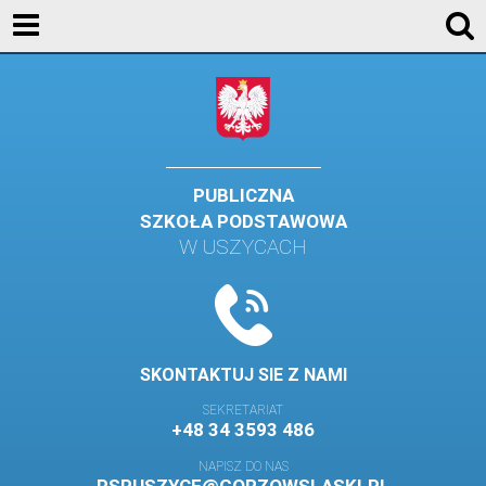
KONTAKT
GALERIA
DLA UCZNIÓW
DLA RODZICÓW
PUBLICZNA
SZKOŁA PODSTAWOWA
HISTORIA
W USZYCACH
PATRON SZKOŁY
MISJA I WIZJA SZKOŁY
KONTAKT
SKONTAKTUJ SIE Z NAMI
DZIENNIK ELEKTRONICZNY
SEKRETARIAT
+48 34 3593 486
GALERIA
NAPISZ DO NAS
SAMORZĄD SZKOLNY