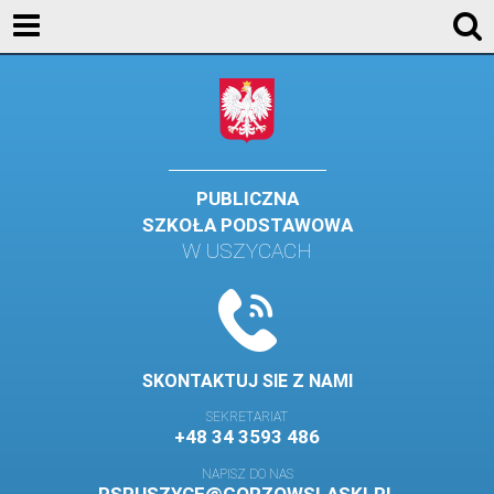
KONTAKT
GALERIA
DLA UCZNIÓW
DLA RODZICÓW
PUBLICZNA
SZKOŁA PODSTAWOWA
HISTORIA
W USZYCACH
PATRON SZKOŁY
MISJA I WIZJA SZKOŁY
KONTAKT
SKONTAKTUJ SIE Z NAMI
DZIENNIK ELEKTRONICZNY
SEKRETARIAT
+48 34 3593 486
GALERIA
NAPISZ DO NAS
SAMORZĄD SZKOLNY