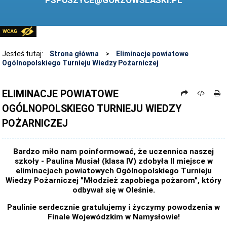
PSPUSZYCE@GORZOWSLASKI.PL
BIBLIOTEKA
STANDARDY OCHRONY MAŁOLETNICH
PRZECIWDZIAŁANIE PRZEMOCY RÓWIEŚNICZEJ
Jesteś tutaj:
Strona główna
>
Eliminacje powiatowe
Ogólnopolskiego Turnieju Wiedzy Pożarniczej
ŚWIETLICA
LABORATORIUM PRZYSZŁOŚCI
ELIMINACJE POWIATOWE
OGÓLNOPOLSKIEGO TURNIEJU WIEDZY
KONKURSY
POŻARNICZEJ
ZAWODY SPORTOWE
ARCHIWUM STRONY
Bardzo miło nam poinformować, że uczennica naszej
szkoły - Paulina Musiał (klasa IV) zdobyła II miejsce w
DANE OSOBOWE
eliminacjach powiatowych Ogólnopolskiego Turnieju
Wiedzy Pożarniczej "Młodzież zapobiega pożarom", który
odbywał się w Oleśnie.
Paulinie serdecznie gratulujemy i życzymy powodzenia w
Finale Wojewódzkim w Namysłowie!