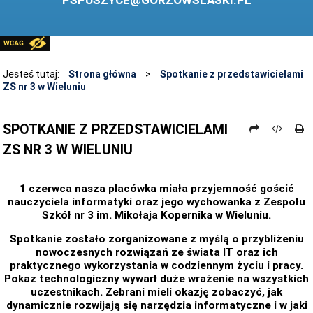
PSPUSZYCE@GORZOWSLASKI.PL
BIBLIOTEKA
STANDARDY OCHRONY MAŁOLETNICH
PRZECIWDZIAŁANIE PRZEMOCY RÓWIEŚNICZEJ
Jesteś tutaj:
Strona główna
>
Spotkanie z przedstawicielami
ZS nr 3 w Wieluniu
ŚWIETLICA
LABORATORIUM PRZYSZŁOŚCI
SPOTKANIE Z PRZEDSTAWICIELAMI
ZS NR 3 W WIELUNIU
KONKURSY
ZAWODY SPORTOWE
1 czerwca nasza placówka miała przyjemność gościć
ARCHIWUM STRONY
nauczyciela informatyki oraz jego wychowanka z Zespołu
Szkół nr 3 im. Mikołaja Kopernika w Wieluniu.
DANE OSOBOWE
Spotkanie zostało zorganizowane z myślą o przybliżeniu
nowoczesnych rozwiązań ze świata IT oraz ich
praktycznego wykorzystania w codziennym życiu i pracy.
Pokaz technologiczny wywarł duże wrażenie na wszystkich
uczestnikach. Zebrani mieli okazję zobaczyć, jak
dynamicznie rozwijają się narzędzia informatyczne i w jaki