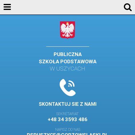
KONTAKT
GALERIA
DLA UCZNIÓW
DLA RODZICÓW
PUBLICZNA
SZKOŁA PODSTAWOWA
HISTORIA
W USZYCACH
PATRON SZKOŁY
MISJA I WIZJA SZKOŁY
KONTAKT
SKONTAKTUJ SIE Z NAMI
DZIENNIK ELEKTRONICZNY
SEKRETARIAT
+48 34 3593 486
GALERIA
NAPISZ DO NAS
SAMORZĄD SZKOLNY