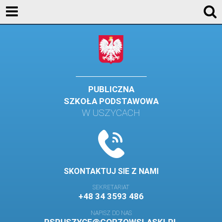
KONTAKT
GALERIA
DLA UCZNIÓW
DLA RODZICÓW
PUBLICZNA
SZKOŁA PODSTAWOWA
HISTORIA
W USZYCACH
PATRON SZKOŁY
MISJA I WIZJA SZKOŁY
KONTAKT
SKONTAKTUJ SIE Z NAMI
DZIENNIK ELEKTRONICZNY
SEKRETARIAT
+48 34 3593 486
GALERIA
NAPISZ DO NAS
SAMORZĄD SZKOLNY