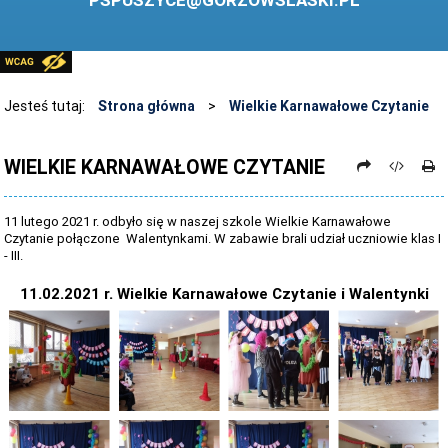
PSPUSZYCE@GORZOWSLASKI.PL
BIBLIOTEKA
STANDARDY OCHRONY MAŁOLETNICH
PRZECIWDZIAŁANIE PRZEMOCY RÓWIEŚNICZEJ
Jesteś tutaj:
Strona główna
>
Wielkie Karnawałowe Czytanie
ŚWIETLICA
WIELKIE KARNAWAŁOWE CZYTANIE
LABORATORIUM PRZYSZŁOŚCI
KONKURSY
11 lutego 2021 r. odbyło się w naszej szkole Wielkie Karnawałowe
Czytanie połączone Walentynkami. W zabawie brali udział uczniowie klas I
ZAWODY SPORTOWE
- III.
ARCHIWUM STRONY
11.02.2021 r. Wielkie Karnawałowe Czytanie i Walentynki
DANE OSOBOWE