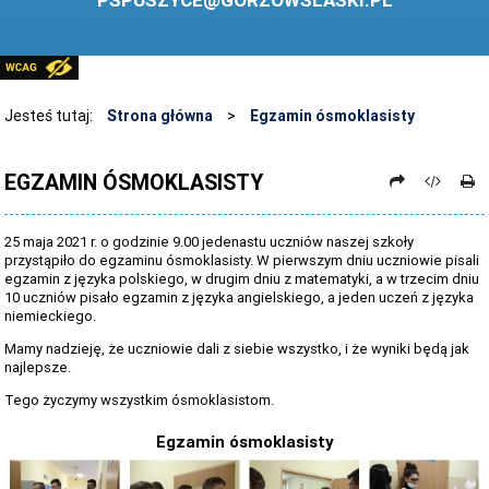
PSPUSZYCE@GORZOWSLASKI.PL
BIBLIOTEKA
STANDARDY OCHRONY MAŁOLETNICH
PRZECIWDZIAŁANIE PRZEMOCY RÓWIEŚNICZEJ
Jesteś tutaj:
Strona główna
>
Egzamin ósmoklasisty
ŚWIETLICA
EGZAMIN ÓSMOKLASISTY
LABORATORIUM PRZYSZŁOŚCI
KONKURSY
25 maja 2021 r. o godzinie 9.00 jedenastu uczniów naszej szkoły
przystąpiło do egzaminu ósmoklasisty. W pierwszym dniu uczniowie pisali
ZAWODY SPORTOWE
egzamin z języka polskiego, w drugim dniu z matematyki, a w trzecim dniu
10 uczniów pisało egzamin z języka angielskiego, a jeden uczeń z języka
ARCHIWUM STRONY
niemieckiego.
Mamy nadzieję, że uczniowie dali z siebie wszystko, i że wyniki będą jak
DANE OSOBOWE
najlepsze.
Tego życzymy wszystkim ósmoklasistom.
Egzamin ósmoklasisty