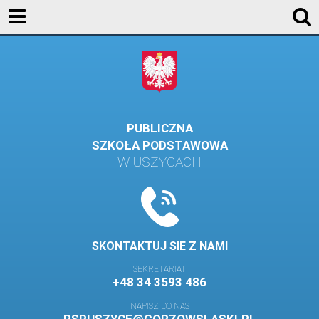
KONTAKT
GALERIA
DLA UCZNIÓW
DLA RODZICÓW
PUBLICZNA
SZKOŁA PODSTAWOWA
HISTORIA
W USZYCACH
PATRON SZKOŁY
MISJA I WIZJA SZKOŁY
KONTAKT
SKONTAKTUJ SIE Z NAMI
DZIENNIK ELEKTRONICZNY
SEKRETARIAT
+48 34 3593 486
GALERIA
NAPISZ DO NAS
SAMORZĄD SZKOLNY