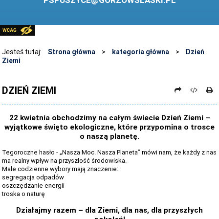
PSPUSZYCE@GORZOWSLASKI.PL
BIBLIOTEKA
STANDARDY OCHRONY MAŁOLETNICH
PRZECIWDZIAŁANIE PRZEMOCY RÓWIEŚNICZEJ
Jesteś tutaj:
Strona główna
>
kategoria główna
>
Dzień
Ziemi
ŚWIETLICA
LABORATORIUM PRZYSZŁOŚCI
DZIEŃ ZIEMI
KONKURSY
22 kwietnia obchodzimy na całym świecie Dzień Ziemi –
ZAWODY SPORTOWE
wyjątkowe święto ekologiczne, które przypomina o trosce
o naszą planetę.
ARCHIWUM STRONY
Tegoroczne hasło - „Nasza Moc. Nasza Planeta” mówi nam, że każdy z nas
DANE OSOBOWE
ma realny wpływ na przyszłość środowiska.
Małe codzienne wybory mają znaczenie:
segregacja odpadów
oszczędzanie energii
troska o naturę
Działajmy razem – dla Ziemi, dla nas, dla przyszłych