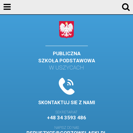
KONTAKT
GALERIA
DLA UCZNIÓW
DLA RODZICÓW
PUBLICZNA
SZKOŁA PODSTAWOWA
HISTORIA
W USZYCACH
PATRON SZKOŁY
MISJA I WIZJA SZKOŁY
KONTAKT
SKONTAKTUJ SIE Z NAMI
DZIENNIK ELEKTRONICZNY
SEKRETARIAT
+48 34 3593 486
GALERIA
NAPISZ DO NAS
SAMORZĄD SZKOLNY