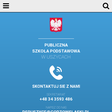
KONTAKT
GALERIA
DLA UCZNIÓW
DLA RODZICÓW
PUBLICZNA
SZKOŁA PODSTAWOWA
HISTORIA
W USZYCACH
PATRON SZKOŁY
MISJA I WIZJA SZKOŁY
KONTAKT
SKONTAKTUJ SIE Z NAMI
DZIENNIK ELEKTRONICZNY
SEKRETARIAT
+48 34 3593 486
GALERIA
NAPISZ DO NAS
SAMORZĄD SZKOLNY