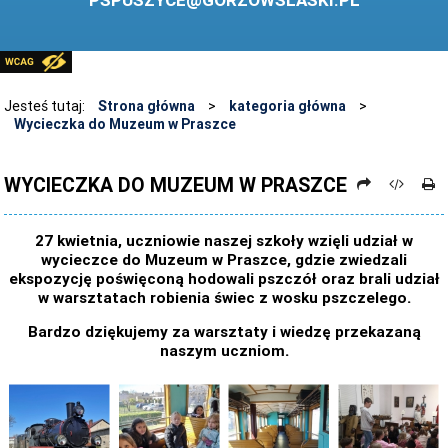
PSPUSZYCE@GORZOWSLASKI.PL
BIBLIOTEKA
STANDARDY OCHRONY MAŁOLETNICH
PRZECIWDZIAŁANIE PRZEMOCY RÓWIEŚNICZEJ
Jesteś tutaj:
Strona główna
>
kategoria główna
>
Wycieczka do Muzeum w Praszce
ŚWIETLICA
LABORATORIUM PRZYSZŁOŚCI
WYCIECZKA DO MUZEUM W PRASZCE
KONKURSY
27 kwietnia, uczniowie naszej szkoły wzięli udział w
ZAWODY SPORTOWE
wycieczce do Muzeum w Praszce, gdzie zwiedzali
ekspozycję poświęconą hodowali pszczół oraz brali udział
ARCHIWUM STRONY
w warsztatach robienia świec z wosku pszczelego.
DANE OSOBOWE
Bardzo dziękujemy za warsztaty i wiedzę przekazaną
naszym uczniom.