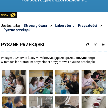
PSPUSZYCE@GORZOWSLASKI.PL
BIBLIOTEKA
STANDARDY OCHRONY MAŁOLETNICH
PRZECIWDZIAŁANIE PRZEMOCY RÓWIEŚNICZEJ
Jesteś tutaj:
Strona główna
>
Laboratorium Przyszłości
>
Pyszne przekąski
ŚWIETLICA
LABORATORIUM PRZYSZŁOŚCI
PYSZNE PRZEKĄSKI
KONKURSY
W lutym uczniowie klasy V i VI korzystając ze sprzętu otrzymanego
ZAWODY SPORTOWE
w ramach laboratorium przyszłości przygotowali pyszne przekąski.
ARCHIWUM STRONY
DANE OSOBOWE