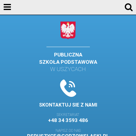
KONTAKT
GALERIA
DLA UCZNIÓW
DLA RODZICÓW
PUBLICZNA
SZKOŁA PODSTAWOWA
HISTORIA
W USZYCACH
PATRON SZKOŁY
MISJA I WIZJA SZKOŁY
KONTAKT
SKONTAKTUJ SIE Z NAMI
DZIENNIK ELEKTRONICZNY
SEKRETARIAT
+48 34 3593 486
GALERIA
NAPISZ DO NAS
SAMORZĄD SZKOLNY